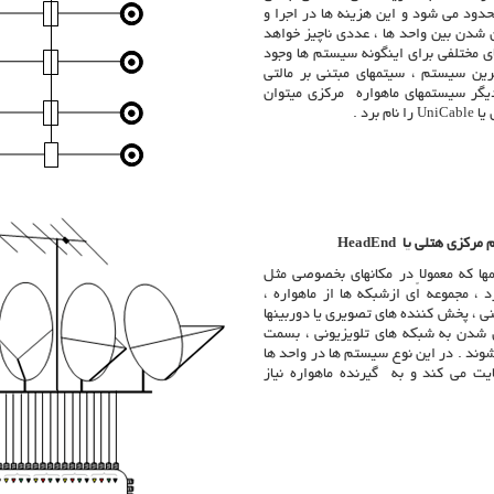
دود می شود و این هزینه ها در اجرا و
شدن بین واحد ها ، عددی ناچیز خواهد
ی مختلفی برای اینگونه سیستم ها وجود
رین سیستم ، سیتمهای مبتنی بر مالتی
یگر سیستمهای ماهواره مرکزی میتوان
یا
UniCable
را نام برد .
مرکزی هتلی یا
HeadEnd
ها
ک
ه معمولاً در مکانهای بخصوصی مثل
د ، مجموعه ای ازشبکه ها از ماهواره ،
ی ، پخش کننده های تصویری یا دوربینها
ل شدن به شبکه های تلویزیونی ، بسمت
وند . در این نوع سیستم ها در واحد ها
یت می کند و به گیرنده ماهواره نیاز