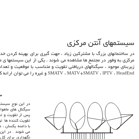
سیستمهای آنتن مرکزی
در ساختمانهای بزرگ با مشترکین زیاد ، جهت گیری برای بهینه کردن خ
مرکزی به وفور در مجتمع ها مشاهده می شوند . یکی از این سیستمها ی م
زیربنای موجود ، سیگنالهای دریافتی تقویت و متناسب با موقعیت و تعدا
HeadEnd
،
IPTV
،
MATV+SMATV
،
SMATV
و غیره را می توان ارائه ک
س
در این نوع سیستم
سیگنال های ماهوار
پس از تقویت و تقس
تقویت کننده ها تو
با دامنه یکسان ،
می شوند . در این
نگهداری برای کل 