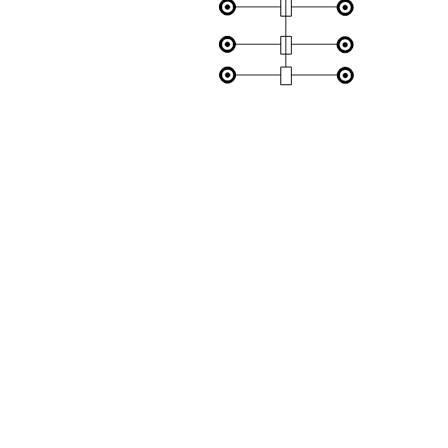
به سیستم تلویزیو
بسیسم امواج شبکه
این مرکز دریافتی
صداوسیما سیستمی 
تهیه مجوزهای قانو
بصورت بیسیم اقدا
ملی در روستاها در