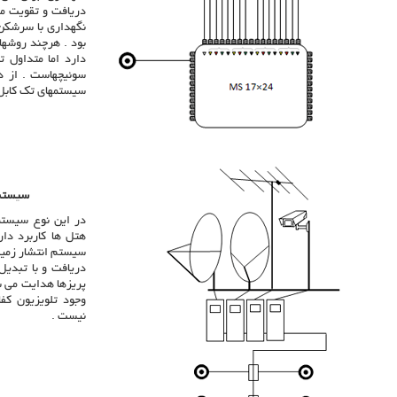
دریافت و تقویت مح
نگهداری با سرشکن 
بود . هرچند روشها
دارد اما متداول ت
سوئیچهاست . از د
سیستمهای تک کابل 
سیستم 
در این نوع سیستم
هتل ها کاربرد دار
سیستم انتشار زمین
دریافت و با تبدی
پریزها هدایت می ش
وجود تلویزیون کفا
نیست .