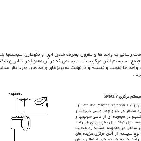
دمات رسانی به واحد ها و مقرون بصرفه شدن اجرا و نگهداری سیستمها ب
جتمع ، سیستم آنتن مرکزیست . سیستمی که در آن معمولاً در بالاترین طبق
د واحد ها تقویت و تقسیم و درنهایت به پریزهای واحد های مورد نظر هدا
رد .
یستم مرکزی
SMATV
ها (
Satellite Master Antenna TV
) ،
ه مدنظر در دو و چهار مسیر دریافت و
یم در مجموعه ای از مالتی سوئیچها و
سط کابل کواکسیال به پریزهای هر واحد
 در سطحی در محدوده استاندارد هدایت
 نوع سیستم از آنتن مرکزی هزینه های
واحد ها به هزینه های احتمالی بخش