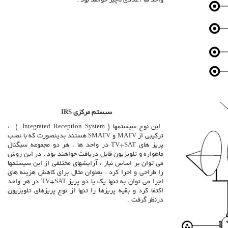
واحد ها ، عددی ناچیز خواهد بود .
سیستم مرکزی
IRS
این نوع سیستمها
(
Integrated Reception System
) ،
ترکیبی از
MATV
و
SMATV
هستند بدینصورت که با نصب
پریز های
TV+SAT
در واحد ها ، هر دو مجموعه سیگنال
ماهواره و تلویزیون قابل دریافت خواهند بود . در این روش
می توان بر اساس نیاز ، آرایشهای مختلفی از این سیستمها
را طراحی و اجرا کرد . بعنوان مثال برای کاهش هزینه های
اجرا می توان به تنها یک یا دو پریز
TV+SAT
در هر واحد
اکتفا کرد و بقیه پریزها را تنها از نوع پریزهای تلویزیون
درنظر گرفت .